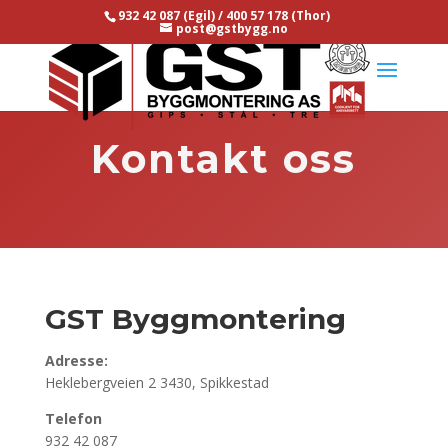
932 42 087 (Egil) / 400 57 178 (Thor)
post@gstbygg.no
Kontakt oss
GST Byggmontering
Adresse:
Heklebergveien 2 3430, Spikkestad
Telefon
932 42 087